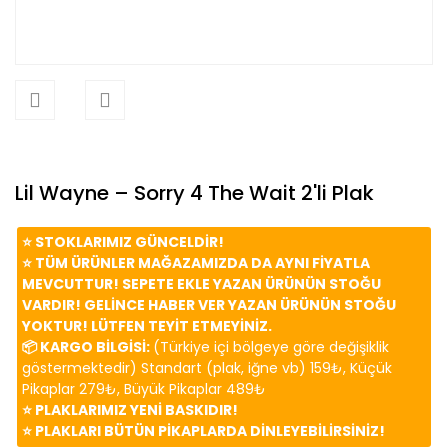
Lil Wayne – Sorry 4 The Wait 2'li Plak
⭐️ STOKLARIMIZ GÜNCELDİR!
⭐️ TÜM ÜRÜNLER MAĞAZAMIZDA DA AYNI FİYATLA
MEVCUTTUR! SEPETE EKLE YAZAN ÜRÜNÜN STOĞU
VARDIR! GELİNCE HABER VER YAZAN ÜRÜNÜN STOĞU
YOKTUR! LÜTFEN TEYİT ETMEYİNİZ.
📦 KARGO BİLGİSİ:
(Türkiye içi bölgeye göre değişiklik
göstermektedir) Standart (plak, iğne vb) 159₺, Küçük
Pikaplar 279₺, Büyük Pikaplar 489₺
⭐️ PLAKLARIMIZ YENİ BASKIDIR!
⭐️ PLAKLARI BÜTÜN PİKAPLARDA DİNLEYEBİLİRSİNİZ!