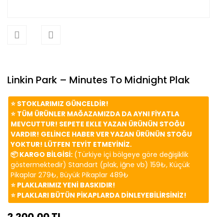
Linkin Park – Minutes To Midnight Plak
⭐️ STOKLARIMIZ GÜNCELDİR!
⭐️ TÜM ÜRÜNLER MAĞAZAMIZDA DA AYNI FİYATLA
MEVCUTTUR! SEPETE EKLE YAZAN ÜRÜNÜN STOĞU
VARDIR! GELİNCE HABER VER YAZAN ÜRÜNÜN STOĞU
YOKTUR! LÜTFEN TEYİT ETMEYİNİZ.
📦 KARGO BİLGİSİ:
(Türkiye içi bölgeye göre değişiklik
göstermektedir) Standart (plak, iğne vb) 159₺, Küçük
Pikaplar 279₺, Büyük Pikaplar 489₺
⭐️ PLAKLARIMIZ YENİ BASKIDIR!
⭐️ PLAKLARI BÜTÜN PİKAPLARDA DİNLEYEBİLİRSİNİZ!
2.200,00 TL