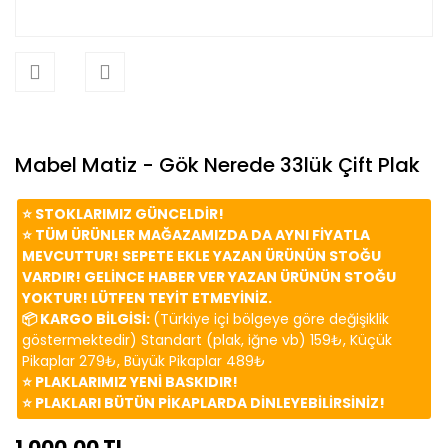
Mabel Matiz - Gök Nerede 33lük Çift Plak
⭐️ STOKLARIMIZ GÜNCELDİR!
⭐️ TÜM ÜRÜNLER MAĞAZAMIZDA DA AYNI FİYATLA
MEVCUTTUR! SEPETE EKLE YAZAN ÜRÜNÜN STOĞU
VARDIR! GELİNCE HABER VER YAZAN ÜRÜNÜN STOĞU
YOKTUR! LÜTFEN TEYİT ETMEYİNİZ.
📦 KARGO BİLGİSİ:
(Türkiye içi bölgeye göre değişiklik
göstermektedir) Standart (plak, iğne vb) 159₺, Küçük
Pikaplar 279₺, Büyük Pikaplar 489₺
⭐️ PLAKLARIMIZ YENİ BASKIDIR!
⭐️ PLAKLARI BÜTÜN PİKAPLARDA DİNLEYEBİLİRSİNİZ!
1.000,00 TL