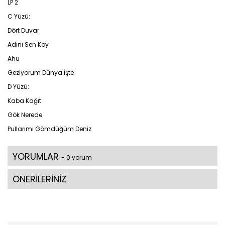
LP 2
C Yüzü:
Dört Duvar
Adını Sen Koy
Ahu
Geziyorum Dünya İşte
D Yüzü:
Kaba Kağıt
Gök Nerede
Pullarımı Gömdüğüm Deniz
YORUMLAR
- 0 yorum
ÖNERİLERİNİZ