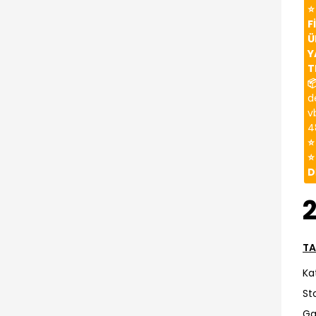
⭐
F
Ü
Y
T

d
v
4
⭐
⭐
D
2
TA
Ka
St
Ga