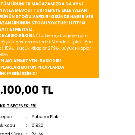
️ TÜM ÜRÜNLER MAĞAZAMIZDA DA AYNI
İYATLA MEVCUTTUR! SEPETE EKLE YAZAN
RÜNÜN STOĞU VARDIR! GELİNCE HABER VER
AZAN ÜRÜNÜN STOĞU YOKTUR! LÜTFEN
EYİT ETMEYİNİZ.
 KARGO BİLGİSİ:
(Türkiye içi bölgeye göre
eğişiklik göstermektedir) Standart (plak, iğne
b) 159₺, Küçük Pikaplar 279₺, Büyük Pikaplar
89₺
️ PLAKLARIMIZ YENİ BASKIDIR!
️ PLAKLARI BÜTÜN PİKAPLARDA
İNLEYEBİLİRSİNİZ!
.100,00 TL
KSİT SEÇENEKLERİ
tegori
Yabancı Plak
ok Kodu
01920
ranti Süresi
24 Ay