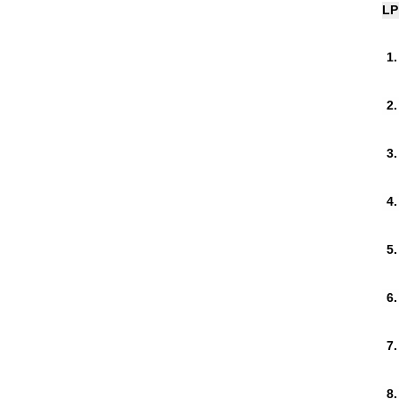
LP
1.
2.
3.
4.
5.
6.
7.
8.