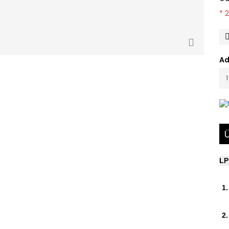
* 
Ad
Ü
LP
1.
2.