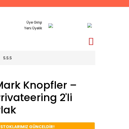
Üye Girişi
Yeni Üyelik
S.S.S
Mark Knopfler –
rivateering 2'li
lak
️ STOKLARIMIZ GÜNCELDİR!