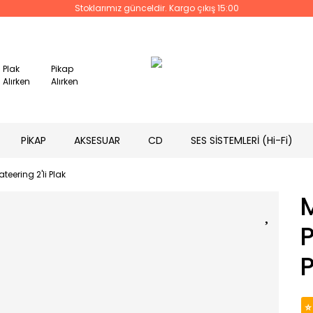
Stoklarımız günceldir. Kargo çıkış 15:00
Plak
Pikap
Alırken
Alırken
PİKAP
AKSESUAR
CD
SES SİSTEMLERİ (Hi-Fi)
teering 2'li Plak
P
P
⭐