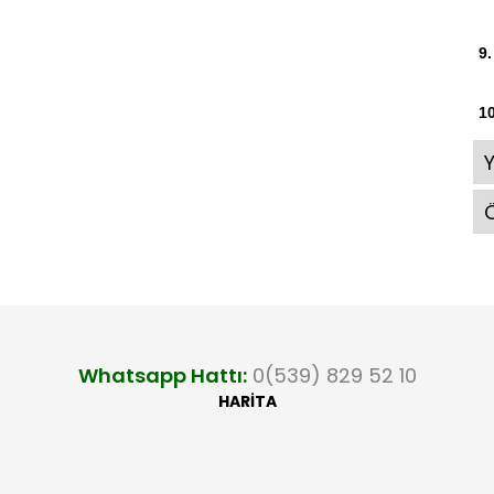
9.
10
Ö
Whatsapp Hattı:
0(539) 829 52 10
HARİTA