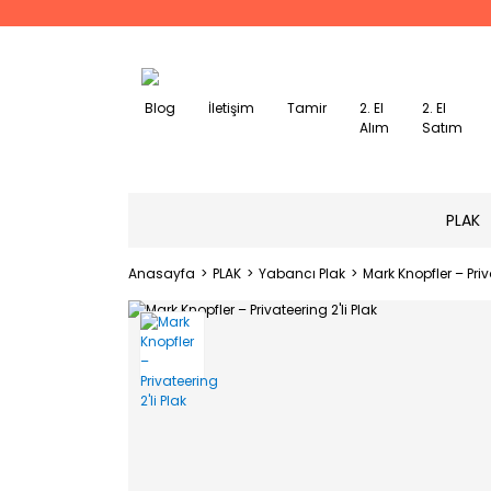
Blog
İletişim
Tamir
2. El
2. El
Alım
Satım
PLAK
Anasayfa
PLAK
Yabancı Plak
Mark Knopfler – Priva