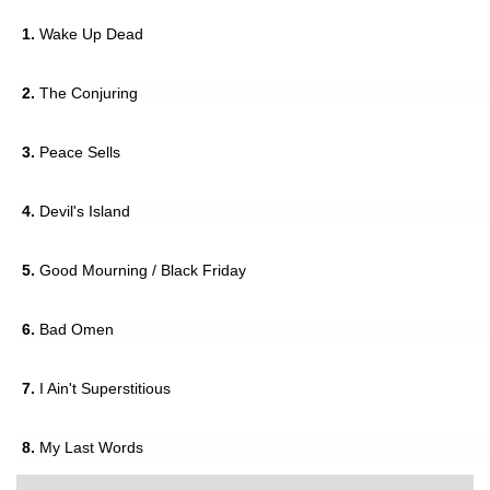
1.
Wake Up Dead
2.
The Conjuring
3.
Peace Sells
4.
Devil's Island
5.
Good Mourning / Black Friday
6.
Bad Omen
7.
I Ain't Superstitious
8.
My Last Words