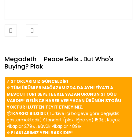
Megadeth – Peace Sells... But Who's
Buying? Plak
⭐️ STOKLARIMIZ GÜNCELDİR!
⭐️ TÜM ÜRÜNLER MAĞAZAMIZDA DA AYNI FİYATLA
MEVCUTTUR! SEPETE EKLE YAZAN ÜRÜNÜN STOĞU
VARDIR! GELİNCE HABER VER YAZAN ÜRÜNÜN STOĞU
YOKTUR! LÜTFEN TEYİT ETMEYİNİZ.
📦 KARGO BİLGİSİ:
(Türkiye içi bölgeye göre değişiklik
göstermektedir) Standart (plak, iğne vb) 159₺, Küçük
Pikaplar 279₺, Büyük Pikaplar 489₺
⭐️ PLAKLARIMIZ YENİ BASKIDIR!