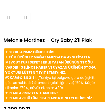
Melanie Martinez – Cry Baby 2'li Plak
⭐️ STOKLARIMIZ GÜNCELDİR!
⭐️ TÜM ÜRÜNLER MAĞAZAMIZDA DA AYNI FİYATLA
MEVCUTTUR! SEPETE EKLE YAZAN ÜRÜNÜN STOĞU
VARDIR! GELİNCE HABER VER YAZAN ÜRÜNÜN STOĞU
YOKTUR! LÜTFEN TEYİT ETMEYİNİZ.
📦 KARGO BİLGİSİ:
(Türkiye içi bölgeye göre değişiklik
göstermektedir) Standart (plak, iğne vb) 159₺, Küçük
Pikaplar 279₺, Büyük Pikaplar 489₺
⭐️ PLAKLARIMIZ YENİ BASKIDIR!
⭐️ PLAKLARI BÜTÜN PİKAPLARDA DİNLEYEBİLİRSİNİZ!
2.200,00 TL