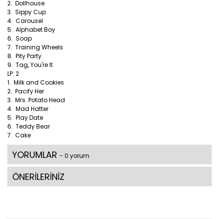
2. Dollhouse
3. Sippy Cup
4. Carousel
5. Alphabet Boy
6. Soap
7. Training Wheels
8. Pity Party
9. Tag, You're It
LP: 2
1. Milk and Cookies
2. Pacify Her
3. Mrs. Potato Head
4. Mad Hatter
5. Play Date
6. Teddy Bear
7. Cake
YORUMLAR
- 0 yorum
ÖNERİLERİNİZ