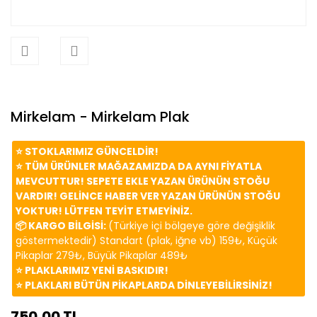
Mirkelam - Mirkelam Plak
⭐️ STOKLARIMIZ GÜNCELDİR!
⭐️ TÜM ÜRÜNLER MAĞAZAMIZDA DA AYNI FİYATLA
MEVCUTTUR! SEPETE EKLE YAZAN ÜRÜNÜN STOĞU
VARDIR! GELİNCE HABER VER YAZAN ÜRÜNÜN STOĞU
YOKTUR! LÜTFEN TEYİT ETMEYİNİZ.
📦 KARGO BİLGİSİ:
(Türkiye içi bölgeye göre değişiklik
göstermektedir) Standart (plak, iğne vb) 159₺, Küçük
Pikaplar 279₺, Büyük Pikaplar 489₺
⭐️ PLAKLARIMIZ YENİ BASKIDIR!
⭐️ PLAKLARI BÜTÜN PİKAPLARDA DİNLEYEBİLİRSİNİZ!
750,00 TL