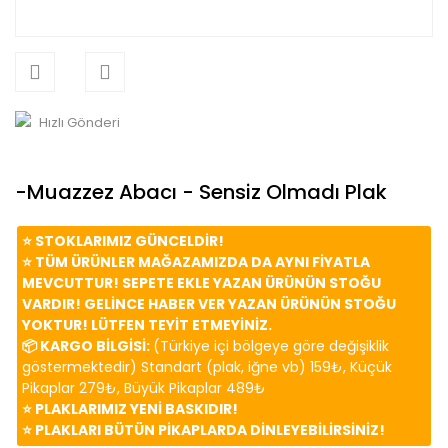
Hızlı Gönderi
-Muazzez Abacı - Sensiz Olmadı Plak
⭐️ STOKLARIMIZ GÜNCELDİR!
⭐️ TÜM ÜRÜNLER MAĞAZAMIZDA DA AYNI FİYATLA
MEVCUTTUR! SEPETE EKLE YAZAN ÜRÜNÜN STOĞU
VARDIR! GELİNCE HABER VER YAZAN ÜRÜNÜN STOĞU
YOKTUR! LÜTFEN TEYİT ETMEYİNİZ.
📦 KARGO BİLGİSİ:
(Türkiye içi bölgeye göre değişiklik
göstermektedir) Standart (plak, iğne vb) 159₺, Küçük
Pikaplar 279₺, Büyük Pikaplar 489₺
⭐️ PLAKLARIMIZ YENİ BASKIDIR!
⭐️ PLAKLARI BÜTÜN PİKAPLARDA DİNLEYEBİLİRSİNİZ!