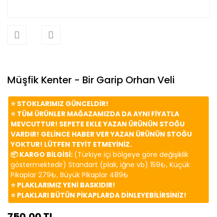
Müşfik Kenter - Bir Garip Orhan Veli
⭐️ STOKLARIMIZ GÜNCELDİR!
⭐️ TÜM ÜRÜNLER MAĞAZAMIZDA DA AYNI FİYATLA
MEVCUTTUR! SEPETE EKLE YAZAN ÜRÜNÜN STOĞU
VARDIR! GELİNCE HABER VER YAZAN ÜRÜNÜN STOĞU
YOKTUR! LÜTFEN TEYİT ETMEYİNİZ.
📦 KARGO BİLGİSİ:
(Türkiye içi bölgeye göre değişiklik
göstermektedir) Standart (plak, iğne vb) 159₺, Küçük
Pikaplar 279₺, Büyük Pikaplar 489₺
⭐️ PLAKLARIMIZ YENİ BASKIDIR!
⭐️ PLAKLARI BÜTÜN PİKAPLARDA DİNLEYEBİLİRSİNİZ!
750,00 TL