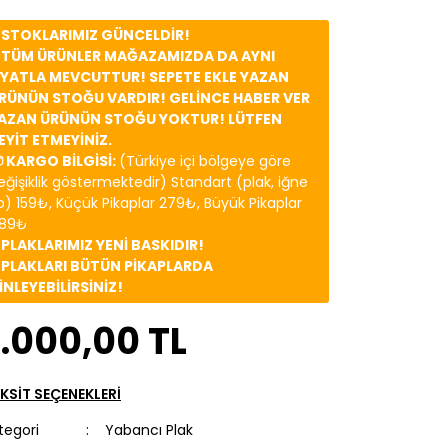
️ STOKLARIMIZ GÜNCELDİR!
️ TÜM ÜRÜNLER MAĞAZAMIZDA DA AYNI
İYATLA MEVCUTTUR! SEPETE EKLE YAZAN
RÜNÜN STOĞU VARDIR! GELİNCE HABER VER
AZAN ÜRÜNÜN STOĞU YOKTUR! LÜTFEN
EYİT ETMEYİNİZ.
 KARGO BİLGİSİ:
(Türkiye içi bölgeye göre
eğişiklik göstermektedir) Standart (plak, iğne
b) 159₺, Küçük Pikaplar 279₺, Büyük Pikaplar
89₺
️ PLAKLARIMIZ YENİ BASKIDIR!
️ PLAKLARI BÜTÜN PİKAPLARDA
İNLEYEBİLİRSİNİZ!
.000,00 TL
KSİT SEÇENEKLERİ
tegori
Yabancı Plak