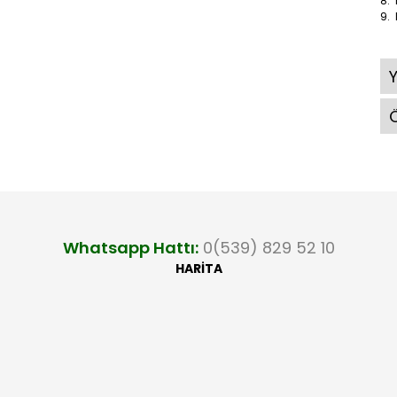
8. 
9. 
Ö
Whatsapp Hattı:
0(539) 829 52 10
HARİTA