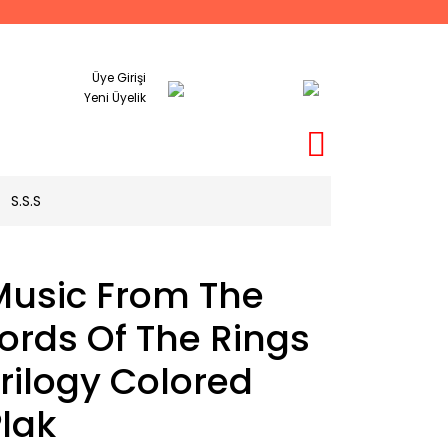
Üye Girişi
Yeni Üyelik
S.S.S
Music From The
ords Of The Rings
rilogy Colored
lak