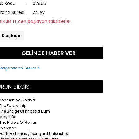
ok Kodu
02866
ranti Süresi
24 Ay
284,18 TL den başlayan taksitlerle!
Karşılaştır
GELİNCE HABER VER
RÜN BİLGİSİ
 Concerning Hobbits
The Fellowship
 The Bridge Of Khazad Dum
May It Be
 The Riders Of Rohan
Evenstar
Forth Eorlingas / Isengard Unleashed