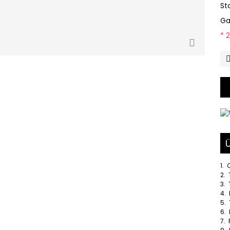
St
Ga
* 
Ü
1.
2. 
3.
4. 
5.
6. 
7. 