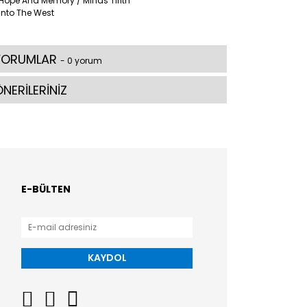
Hope And Memory / Minas Tirith
Into The West
YORUMLAR
- 0 yorum
NERİLERİNİZ
E-BÜLTEN
KAYDOL