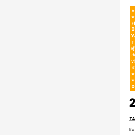
⭐
⭐
F
Ü
Y
T

d
v
4
⭐
⭐
D
2
TA
Ka