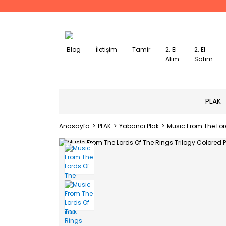
Blog
İletişim
Tamir
2. El
2. El
Alım
Satım
PLAK
Anasayfa
PLAK
Yabancı Plak
Music From The Lor