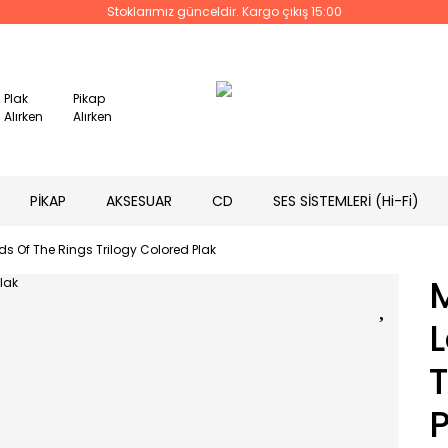
Stoklarımız günceldir. Kargo çıkış 15:00
Plak
Pikap
Alırken
Alırken
PİKAP
AKSESUAR
CD
SES SİSTEMLERİ (Hi-Fi)
ds Of The Rings Trilogy Colored Plak
L
T
P