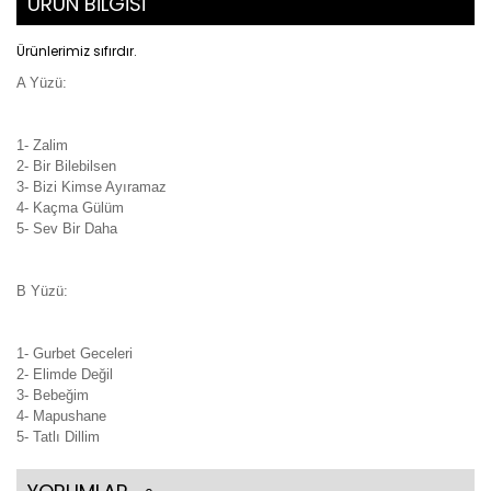
ÜRÜN BİLGİSİ
Ürünlerimiz sıfırdır.
A Yüzü:
1- Zalim
2- Bir Bilebilsen
3- Bizi Kimse Ayıramaz
4- Kaçma Gülüm
5- Sev Bir Daha
B Yüzü:
1- Gurbet Geceleri
2- Elimde Değil
3- Bebeğim
4- Mapushane
5- Tatlı Dillim