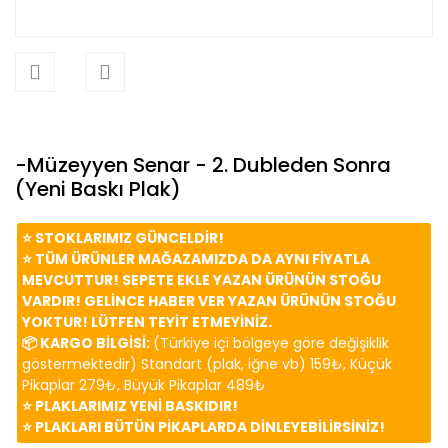
-Müzeyyen Senar - 2. Dubleden Sonra
(Yeni Baskı Plak)
⭐️ STOKLARIMIZ GÜNCELDİR!
⭐️ TÜM ÜRÜNLER MAĞAZAMIZDA DA AYNI FİYATLA
MEVCUTTUR! SEPETE EKLE YAZAN ÜRÜNÜN STOĞU
VARDIR! GELİNCE HABER VER YAZAN ÜRÜNÜN STOĞU
YOKTUR! LÜTFEN TEYİT ETMEYİNİZ.
📦 KARGO BİLGİSİ:
(Türkiye içi bölgeye göre değişiklik
göstermektedir) Standart (plak, iğne vb) 159₺, Küçük
Pikaplar 279₺, Büyük Pikaplar 489₺
⭐️ PLAKLARIMIZ YENİ BASKIDIR!
⭐️ PLAKLARI BÜTÜN PİKAPLARDA DİNLEYEBİLİRSİNİZ!