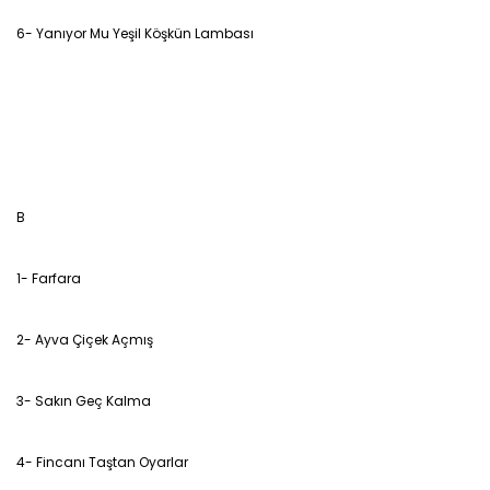
6- Yanıyor Mu Yeşil Köşkün Lambası
B
1- Farfara
2- Ayva Çiçek Açmış
3- Sakın Geç Kalma
4- Fincanı Taştan Oyarlar