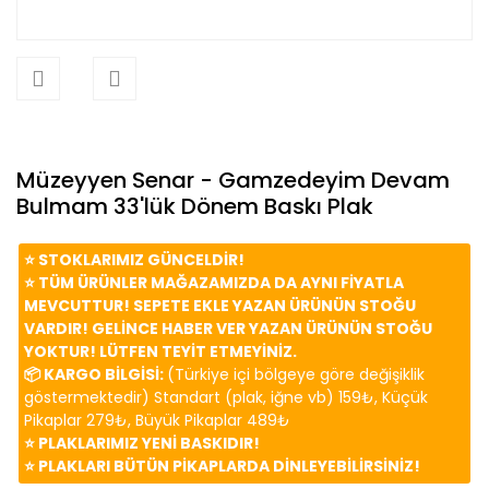
Müzeyyen Senar - Gamzedeyim Devam
Bulmam 33'lük Dönem Baskı Plak
⭐️ STOKLARIMIZ GÜNCELDİR!
⭐️ TÜM ÜRÜNLER MAĞAZAMIZDA DA AYNI FİYATLA
MEVCUTTUR! SEPETE EKLE YAZAN ÜRÜNÜN STOĞU
VARDIR! GELİNCE HABER VER YAZAN ÜRÜNÜN STOĞU
YOKTUR! LÜTFEN TEYİT ETMEYİNİZ.
📦 KARGO BİLGİSİ:
(Türkiye içi bölgeye göre değişiklik
göstermektedir) Standart (plak, iğne vb) 159₺, Küçük
Pikaplar 279₺, Büyük Pikaplar 489₺
⭐️ PLAKLARIMIZ YENİ BASKIDIR!
⭐️ PLAKLARI BÜTÜN PİKAPLARDA DİNLEYEBİLİRSİNİZ!