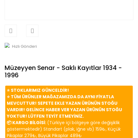
Hızlı Gönderi
Müzeyyen Senar - Saklı Kayıtlar 1934 -
1996
⭐️ STOKLARIMIZ GÜNCELDİR!
⭐️ TÜM ÜRÜNLER MAĞAZAMIZDA DA AYNI FİYATLA
MEVCUTTUR! SEPETE EKLE YAZAN ÜRÜNÜN STOĞU
VARDIR! GELİNCE HABER VER YAZAN ÜRÜNÜN STOĞU
YOKTUR! LÜTFEN TEYİT ETMEYİNİZ.
📦 KARGO BİLGİSİ:
(Türkiye içi bölgeye göre değişiklik
göstermektedir) Standart (plak, iğne vb) 159₺, Küçük
Pikaplar 279₺, Büyük Pikaplar 489₺