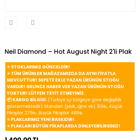
Neil Diamond – Hot August Night 2'li Plak
⭐️ STOKLARIMIZ GÜNCELDİR!
⭐️ TÜM ÜRÜNLER MAĞAZAMIZDA DA AYNI FİYATLA
MEVCUTTUR! SEPETE EKLE YAZAN ÜRÜNÜN STOĞU
VARDIR! GELİNCE HABER VER YAZAN ÜRÜNÜN STOĞU
YOKTUR! LÜTFEN TEYİT ETMEYİNİZ.
📦 KARGO BİLGİSİ:
(Türkiye içi bölgeye göre değişiklik
göstermektedir) Standart (plak, iğne vb) 159₺, Küçük
Pikaplar 279₺, Büyük Pikaplar 489₺
⭐️ PLAKLARIMIZ YENİ BASKIDIR!
⭐️ PLAKLARI BÜTÜN PİKAPLARDA DİNLEYEBİLİRSİNİZ!
1.400,00 TL