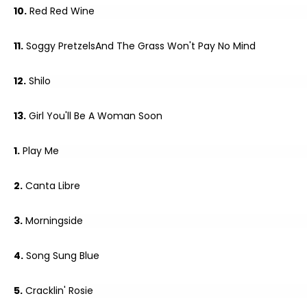
10.
Red Red Wine
11.
Soggy PretzelsAnd The Grass Won't Pay No Mind
12.
Shilo
13.
Girl You'll Be A Woman Soon
1.
Play Me
2.
Canta Libre
3.
Morningside
4.
Song Sung Blue
5.
Cracklin' Rosie