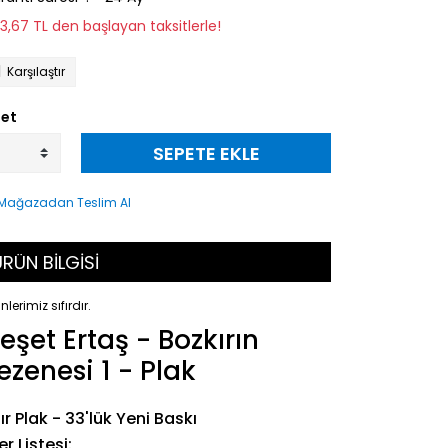
113,67 TL den başlayan taksitlerle!
Karşılaştır
et
SEPETE EKLE
RÜN BİLGİSİ
nlerimiz sıfırdır.
eşet Ertaş - Bozkırın
ezenesi 1 - Plak
fır Plak - 33'lük Yeni Baskı
er Listesi: