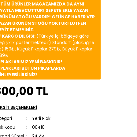
️ TÜM ÜRÜNLER MAĞAZAMIZDA DA AYNI
İYATLA MEVCUTTUR! SEPETE EKLE YAZAN
RÜNÜN STOĞU VARDIR! GELİNCE HABER VER
AZAN ÜRÜNÜN STOĞU YOKTUR! LÜTFEN
EYİT ETMEYİNİZ.
 KARGO BİLGİSİ:
(Türkiye içi bölgeye göre
eğişiklik göstermektedir) Standart (plak, iğne
b) 159₺, Küçük Pikaplar 279₺, Büyük Pikaplar
89₺
️ PLAKLARIMIZ YENİ BASKIDIR!
️ PLAKLARI BÜTÜN PİKAPLARDA
İNLEYEBİLİRSİNİZ!
800,00 TL
KSİT SEÇENEKLERİ
tegori
Yerli Plak
ok Kodu
00410
ranti Süresi
24 Ay