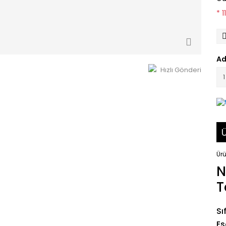
* 
Ad
Hızlı Gönderi
Ü
Ürü
N
T
Sı
Es