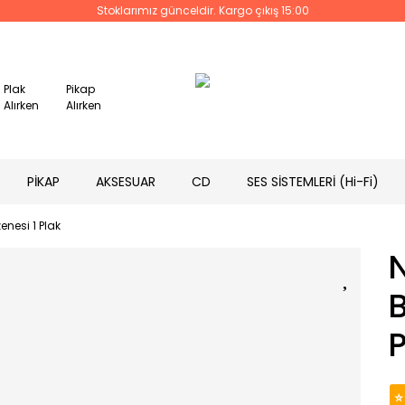
Stoklarımız günceldir. Kargo çıkış 15:00
Plak
Pikap
Alırken
Alırken
PİKAP
AKSESUAR
CD
SES SİSTEMLERİ (Hi-Fi)
zenesi 1 Plak
N
B
P
⭐