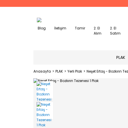
Blog
İletişim
Tamir
2. El
2. El
Alım
Satım
PLAK
Anasayfa
PLAK
Yerli Plak
Neşet Ertaş - Bozkırın Te