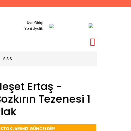
Üye Girişi
Yeni Üyelik
S.S.S
eşet Ertaş -
ozkırın Tezenesi 1
lak
️ STOKLARIMIZ GÜNCELDİR!