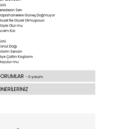
Yüzü
Neredesin Sen
 Hapishanelere Güneş Doğmuyor
 Güzel Ne Güzel Olmuşssun
Böyle Olur mu
Acem Kızı
Yüzü
Gönül Dağı
Ahirim Sensin
Niye Çattın Kaşlarını
 Doyulur mu
YORUMLAR
- 0 yorum
NERİLERİNİZ