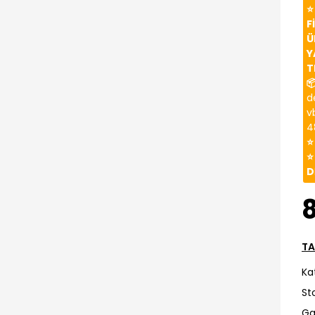
⭐
F
Ü
Y
T

d
v
4
⭐
⭐
D
TA
Ka
St
Ga