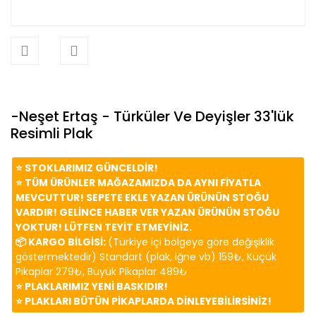
-Neşet Ertaş - Türküler Ve Deyişler 33'lük
Resimli Plak
⭐️ STOKLARIMIZ GÜNCELDİR!
⭐️ TÜM ÜRÜNLER MAĞAZAMIZDA DA AYNI FİYATLA
MEVCUTTUR! SEPETE EKLE YAZAN ÜRÜNÜN STOĞU
VARDIR! GELİNCE HABER VER YAZAN ÜRÜNÜN STOĞU
YOKTUR! LÜTFEN TEYİT ETMEYİNİZ.
📦 KARGO BİLGİSİ:
(Türkiye içi bölgeye göre değişiklik
göstermektedir) Standart (plak, iğne vb) 159₺, Küçük
Pikaplar 279₺, Büyük Pikaplar 489₺
⭐️ PLAKLARIMIZ YENİ BASKIDIR!
⭐️ PLAKLARI BÜTÜN PİKAPLARDA DİNLEYEBİLİRSİNİZ!