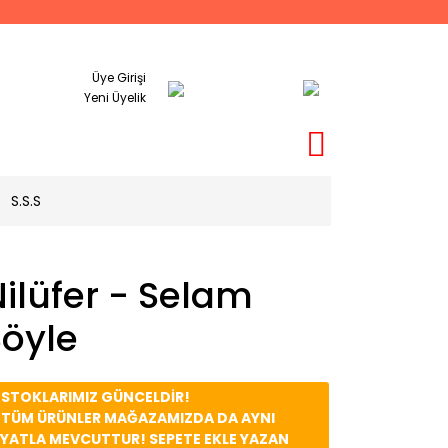
Üye Girişi
Yeni Üyelik
S.S.S
ilüfer - Selam
Söyle
️ STOKLARIMIZ GÜNCELDİR!
️ TÜM ÜRÜNLER MAĞAZAMIZDA DA AYNI
İYATLA MEVCUTTUR! SEPETE EKLE YAZAN