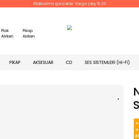
Stoklarımız günceldir. Kargo çıkış 15:00
Plak
Pikap
Alırken
Alırken
PİKAP
AKSESUAR
CD
SES SİSTEMLERİ (Hi-Fi)
N
⭐
⭐
F