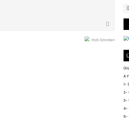
Hızlı Gönderi
Ü
Ürü
A 
1-
2-
3-
4-
5- 