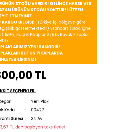
RÜNÜN STOĞU VARDIR! GELİNCE HABER VER
AZAN ÜRÜNÜN STOĞU YOKTUR! LÜTFEN
EYİT ETMEYİNİZ.
 KARGO BİLGİSİ:
(Türkiye içi bölgeye göre
eğişiklik göstermektedir) Standart (plak, iğne
b) 159₺, Küçük Pikaplar 279₺, Büyük Pikaplar
89₺
️ PLAKLARIMIZ YENİ BASKIDIR!
️ PLAKLARI BÜTÜN PİKAPLARDA
İNLEYEBİLİRSİNİZ!
800,00 TL
KSİT SEÇENEKLERİ
tegori
Yerli Plak
ok Kodu
00427
ranti Süresi
24 Ay
113,67 TL den başlayan taksitlerle!