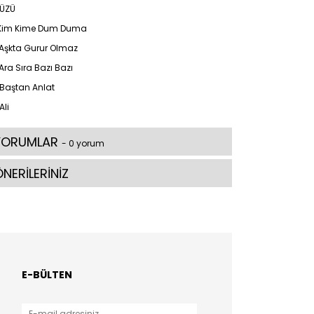
YÜZÜ
 Kim Kime Dum Duma
 Aşkta Gurur Olmaz
Ara Sıra Bazı Bazı
 Baştan Anlat
Ali
YORUMLAR
- 0 yorum
NERİLERİNİZ
E-BÜLTEN