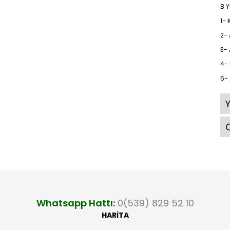
B 
1-
2-
3- 
4-
5- 
Ö
Whatsapp Hattı:
0(539) 829 52 10
HARİTA