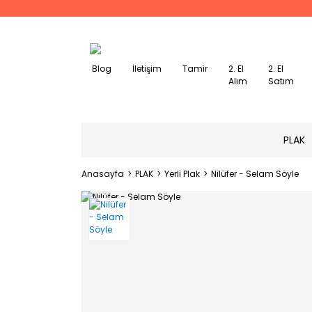
Blog
İletişim
Tamir
2. El
2. El
Alım
Satım
PLAK
Anasayfa
PLAK
Yerli Plak
Nilüfer - Selam Söyle