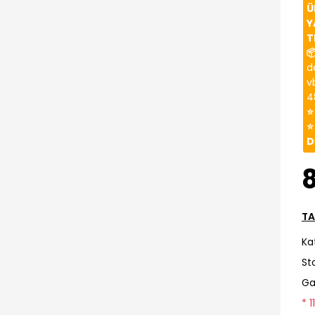
Ü
Y
T

d
v
4
⭐
⭐
D
TA
Ka
St
Ga
* 