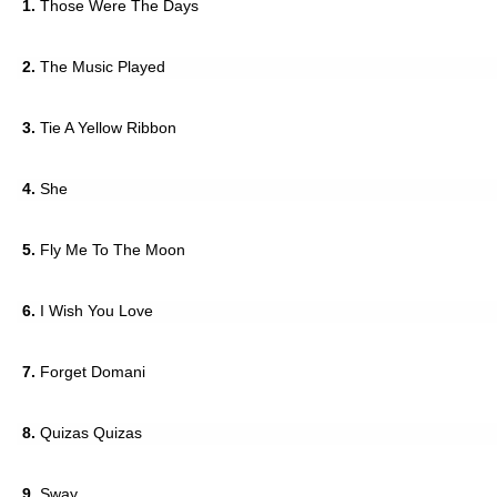
1.
Those Were The Days
2.
The Music Played
3.
Tie A Yellow Ribbon
4.
She
5.
Fly Me To The Moon
6.
I Wish You Love
7.
Forget Domani
8.
Quizas Quizas
9.
Sway