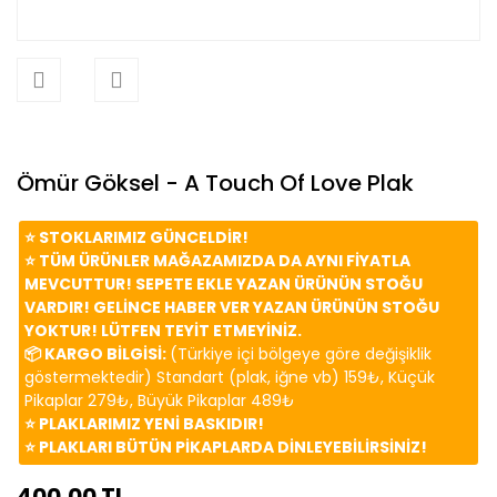
Ömür Göksel - A Touch Of Love Plak
⭐️ STOKLARIMIZ GÜNCELDİR!
⭐️ TÜM ÜRÜNLER MAĞAZAMIZDA DA AYNI FİYATLA
MEVCUTTUR! SEPETE EKLE YAZAN ÜRÜNÜN STOĞU
VARDIR! GELİNCE HABER VER YAZAN ÜRÜNÜN STOĞU
YOKTUR! LÜTFEN TEYİT ETMEYİNİZ.
📦 KARGO BİLGİSİ:
(Türkiye içi bölgeye göre değişiklik
göstermektedir) Standart (plak, iğne vb) 159₺, Küçük
Pikaplar 279₺, Büyük Pikaplar 489₺
⭐️ PLAKLARIMIZ YENİ BASKIDIR!
⭐️ PLAKLARI BÜTÜN PİKAPLARDA DİNLEYEBİLİRSİNİZ!
400,00 TL