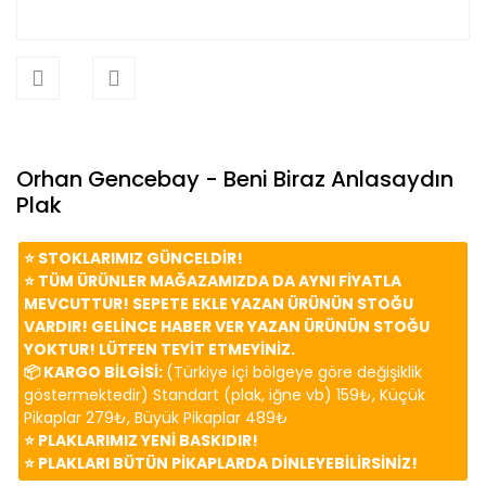
Orhan Gencebay - Beni Biraz Anlasaydın
Plak
⭐️ STOKLARIMIZ GÜNCELDİR!
⭐️ TÜM ÜRÜNLER MAĞAZAMIZDA DA AYNI FİYATLA
MEVCUTTUR! SEPETE EKLE YAZAN ÜRÜNÜN STOĞU
VARDIR! GELİNCE HABER VER YAZAN ÜRÜNÜN STOĞU
YOKTUR! LÜTFEN TEYİT ETMEYİNİZ.
📦 KARGO BİLGİSİ:
(Türkiye içi bölgeye göre değişiklik
göstermektedir) Standart (plak, iğne vb) 159₺, Küçük
Pikaplar 279₺, Büyük Pikaplar 489₺
⭐️ PLAKLARIMIZ YENİ BASKIDIR!
⭐️ PLAKLARI BÜTÜN PİKAPLARDA DİNLEYEBİLİRSİNİZ!