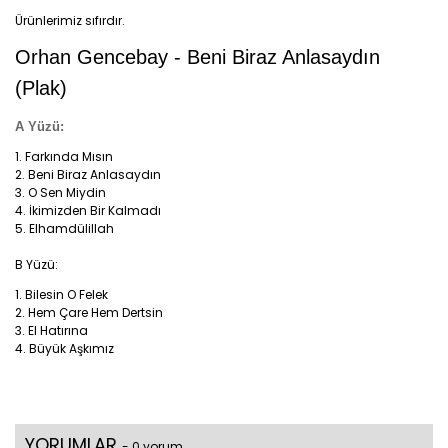
Ürünlerimiz sıfırdır.
Orhan Gencebay - Beni Biraz Anlasaydın
(Plak)
A Yüzü:
Farkında Mısın
Beni Biraz Anlasaydın
O Sen Miydin
İkimizden Bir Kalmadı
Elhamdülillah
B Yüzü:
Bilesin O Felek
Hem Çare Hem Dertsin
El Hatırına
Büyük Aşkımız
YORUMLAR
- 0 yorum