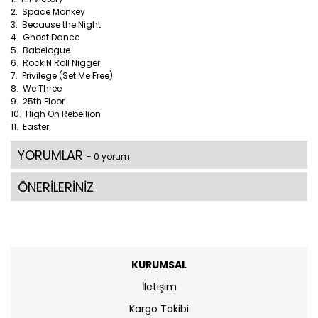
2. Space Monkey
3. Because the Night
4. Ghost Dance
5. Babelogue
6. Rock N Roll Nigger
7. Privilege (Set Me Free)
8. We Three
9. 25th Floor
10. High On Rebellion
11. Easter
YORUMLAR
- 0 yorum
ÖNERİLERİNİZ
KURUMSAL
İletişim
Kargo Takibi