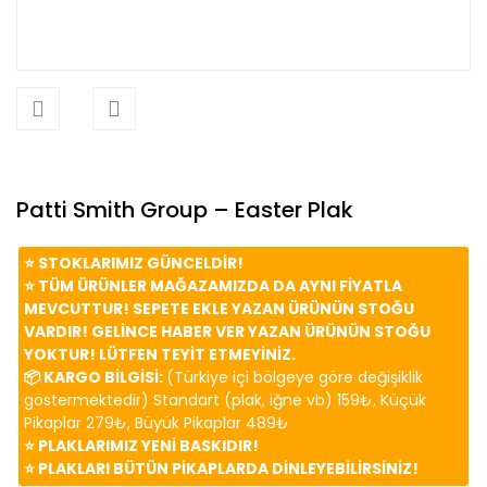
Patti Smith Group – Easter Plak
⭐️ STOKLARIMIZ GÜNCELDİR!
⭐️ TÜM ÜRÜNLER MAĞAZAMIZDA DA AYNI FİYATLA
MEVCUTTUR! SEPETE EKLE YAZAN ÜRÜNÜN STOĞU
VARDIR! GELİNCE HABER VER YAZAN ÜRÜNÜN STOĞU
YOKTUR! LÜTFEN TEYİT ETMEYİNİZ.
📦 KARGO BİLGİSİ:
(Türkiye içi bölgeye göre değişiklik
göstermektedir) Standart (plak, iğne vb) 159₺, Küçük
Pikaplar 279₺, Büyük Pikaplar 489₺
⭐️ PLAKLARIMIZ YENİ BASKIDIR!
⭐️ PLAKLARI BÜTÜN PİKAPLARDA DİNLEYEBİLİRSİNİZ!