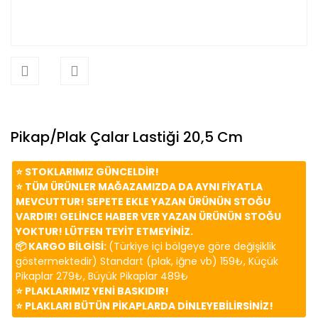
Pikap/Plak Çalar Lastiği 20,5 Cm
⭐️ STOKLARIMIZ GÜNCELDİR!
⭐️ TÜM ÜRÜNLER MAĞAZAMIZDA DA AYNI FİYATLA
MEVCUTTUR! SEPETE EKLE YAZAN ÜRÜNÜN STOĞU
VARDIR! GELİNCE HABER VER YAZAN ÜRÜNÜN STOĞU
YOKTUR! LÜTFEN TEYİT ETMEYİNİZ.
📦 KARGO BİLGİSİ:
(Türkiye içi bölgeye göre değişiklik
göstermektedir) Standart (plak, iğne vb) 159₺, Küçük
Pikaplar 279₺, Büyük Pikaplar 489₺
⭐️ PLAKLARIMIZ YENİ BASKIDIR!
⭐️ PLAKLARI BÜTÜN PİKAPLARDA DİNLEYEBİLİRSİNİZ!