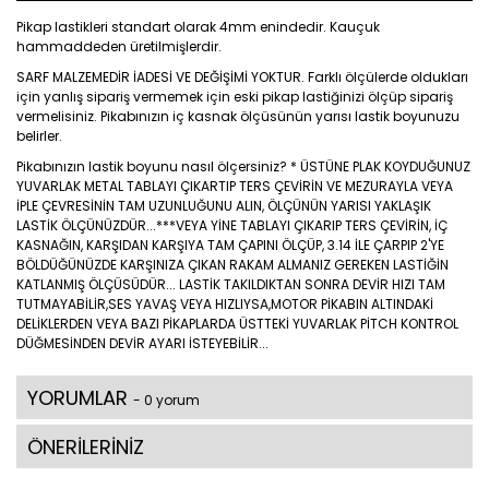
Pikap lastikleri standart olarak 4mm enindedir. Kauçuk
hammaddeden üretilmişlerdir.
SARF MALZEMEDİR İADESİ VE DEĞİŞİMİ YOKTUR. Farklı ölçülerde oldukları
için yanlış sipariş vermemek için eski pikap lastiğinizi ölçüp sipariş
vermelisiniz. Pikabınızın iç kasnak ölçüsünün yarısı lastik boyunuzu
belirler.
Pikabınızın lastik boyunu nasıl ölçersiniz? * ÜSTÜNE PLAK KOYDUĞUNUZ
YUVARLAK METAL TABLAYI ÇIKARTIP TERS ÇEVİRİN VE MEZURAYLA VEYA
İPLE ÇEVRESİNİN TAM UZUNLUĞUNU ALIN, ÖLÇÜNÜN YARISI YAKLAŞIK
LASTİK ÖLÇÜNÜZDÜR...***VEYA YİNE TABLAYI ÇIKARIP TERS ÇEVİRİN, İÇ
KASNAĞIN, KARŞIDAN KARŞIYA TAM ÇAPINI ÖLÇÜP, 3.14 İLE ÇARPIP 2'YE
BÖLDÜĞÜNÜZDE KARŞINIZA ÇIKAN RAKAM ALMANIZ GEREKEN LASTİĞİN
KATLANMIŞ ÖLÇÜSÜDÜR... LASTİK TAKILDIKTAN SONRA DEVİR HIZI TAM
TUTMAYABİLİR,SES YAVAŞ VEYA HIZLIYSA,MOTOR PİKABIN ALTINDAKİ
DELİKLERDEN VEYA BAZI PİKAPLARDA ÜSTTEKİ YUVARLAK PİTCH KONTROL
DÜĞMESİNDEN DEVİR AYARI İSTEYEBİLİR...
YORUMLAR
- 0 yorum
ÖNERİLERİNİZ