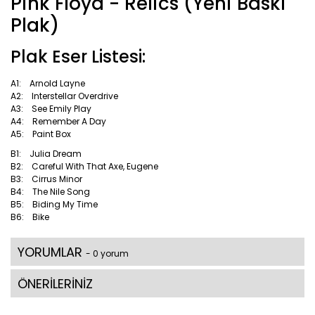
Pink Floyd - Relics (Yeni Baskı
Plak)
Plak Eser Listesi:
A1: Arnold Layne
A2: Interstellar Overdrive
A3: See Emily Play
A4: Remember A Day
A5: Paint Box
B1: Julia Dream
B2: Careful With That Axe, Eugene
B3: Cirrus Minor
B4: The Nile Song
B5: Biding My Time
B6: Bike
YORUMLAR
- 0 yorum
ÖNERİLERİNİZ