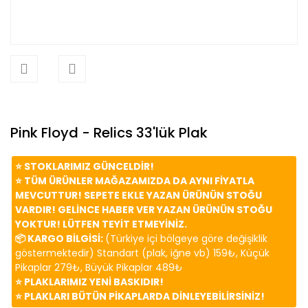
Pink Floyd - Relics 33'lük Plak
⭐️ STOKLARIMIZ GÜNCELDİR!
⭐️ TÜM ÜRÜNLER MAĞAZAMIZDA DA AYNI FİYATLA
MEVCUTTUR! SEPETE EKLE YAZAN ÜRÜNÜN STOĞU
VARDIR! GELİNCE HABER VER YAZAN ÜRÜNÜN STOĞU
YOKTUR! LÜTFEN TEYİT ETMEYİNİZ.
📦 KARGO BİLGİSİ:
(Türkiye içi bölgeye göre değişiklik
göstermektedir) Standart (plak, iğne vb) 159₺, Küçük
Pikaplar 279₺, Büyük Pikaplar 489₺
⭐️ PLAKLARIMIZ YENİ BASKIDIR!
⭐️ PLAKLARI BÜTÜN PİKAPLARDA DİNLEYEBİLİRSİNİZ!