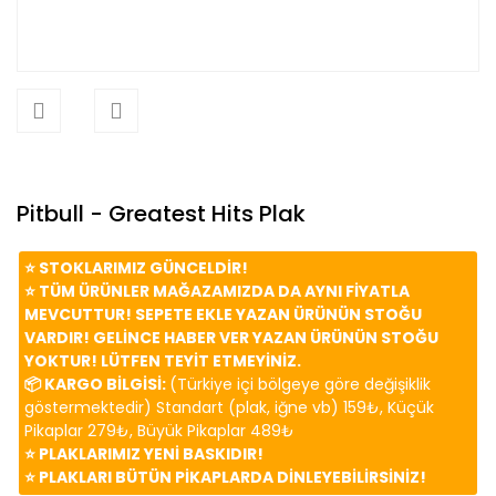
Pitbull - Greatest Hits Plak
⭐️ STOKLARIMIZ GÜNCELDİR!
⭐️ TÜM ÜRÜNLER MAĞAZAMIZDA DA AYNI FİYATLA
MEVCUTTUR! SEPETE EKLE YAZAN ÜRÜNÜN STOĞU
VARDIR! GELİNCE HABER VER YAZAN ÜRÜNÜN STOĞU
YOKTUR! LÜTFEN TEYİT ETMEYİNİZ.
📦 KARGO BİLGİSİ:
(Türkiye içi bölgeye göre değişiklik
göstermektedir) Standart (plak, iğne vb) 159₺, Küçük
Pikaplar 279₺, Büyük Pikaplar 489₺
⭐️ PLAKLARIMIZ YENİ BASKIDIR!
⭐️ PLAKLARI BÜTÜN PİKAPLARDA DİNLEYEBİLİRSİNİZ!