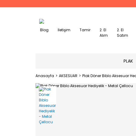
Blog
İletişim
Tamir
2. El
2. El
Alım
Satım
PLAK
Anasayfa
AKSESUAR
Plak Döner Biblo Aksesuar Hed