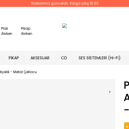
Stoklarımız günceldir. Kargo çıkış 15:00
Plak
Pikap
Alırken
Alırken
PİKAP
AKSESUAR
CD
SES SİSTEMLERİ (Hi-Fi)
iyelik - Metal Çellocu
P
A
-
⭐