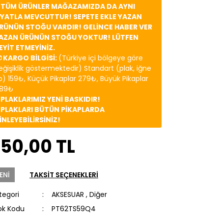
️ TÜM ÜRÜNLER MAĞAZAMIZDA DA AYNI
İYATLA MEVCUTTUR! SEPETE EKLE YAZAN
RÜNÜN STOĞU VARDIR! GELİNCE HABER VER
AZAN ÜRÜNÜN STOĞU YOKTUR! LÜTFEN
EYİT ETMEYİNİZ.
 KARGO BİLGİSİ:
(Türkiye içi bölgeye göre
eğişiklik göstermektedir) Standart (plak, iğne
b) 159₺, Küçük Pikaplar 279₺, Büyük Pikaplar
89₺
️ PLAKLARIMIZ YENİ BASKIDIR!
️ PLAKLARI BÜTÜN PİKAPLARDA
İNLEYEBİLİRSİNİZ!
250,00 TL
ENİ
TAKSİT SEÇENEKLERİ
tegori
AKSESUAR
,
Diğer
ok Kodu
PT62TS59Q4