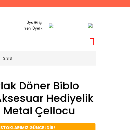
Üye Girişi
Yeni Üyelik
S.S.S
lak Döner Biblo
ksesuar Hediyelik
 Metal Çellocu
️ STOKLARIMIZ GÜNCELDİR!