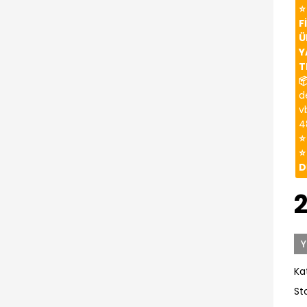
⭐
F
Ü
Y
T

d
v
4
⭐
⭐
D
Y
Ka
St