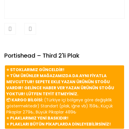
Portishead – Third 2'li Plak
⭐️ STOKLARIMIZ GÜNCELDİR!
⭐️ TÜM ÜRÜNLER MAĞAZAMIZDA DA AYNI FİYATLA
MEVCUTTUR! SEPETE EKLE YAZAN ÜRÜNÜN STOĞU
VARDIR! GELİNCE HABER VER YAZAN ÜRÜNÜN STOĞU
YOKTUR! LÜTFEN TEYİT ETMEYİNİZ.
📦 KARGO BİLGİSİ:
(Türkiye içi bölgeye göre değişiklik
göstermektedir) Standart (plak, iğne vb) 159₺, Küçük
Pikaplar 279₺, Büyük Pikaplar 489₺
⭐️ PLAKLARIMIZ YENİ BASKIDIR!
⭐️ PLAKLARI BÜTÜN PİKAPLARDA DİNLEYEBİLİRSİNİZ!