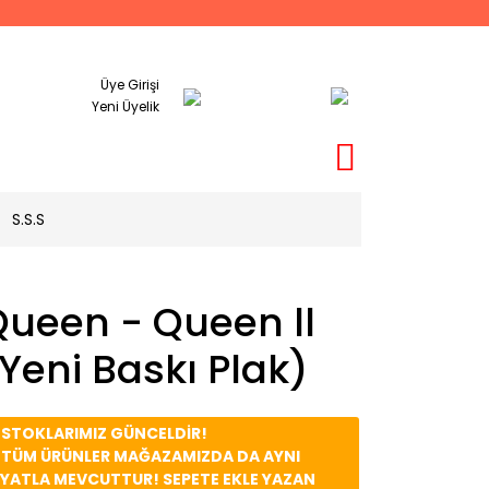
Üye Girişi
Yeni Üyelik
S.S.S
Queen - Queen ll
Yeni Baskı Plak)
️ STOKLARIMIZ GÜNCELDİR!
️ TÜM ÜRÜNLER MAĞAZAMIZDA DA AYNI
İYATLA MEVCUTTUR! SEPETE EKLE YAZAN