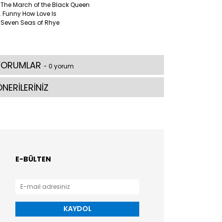
 The March of the Black Queen
 Funny How Love Is
 Seven Seas of Rhye
YORUMLAR
- 0 yorum
NERİLERİNİZ
E-BÜLTEN
KAYDOL