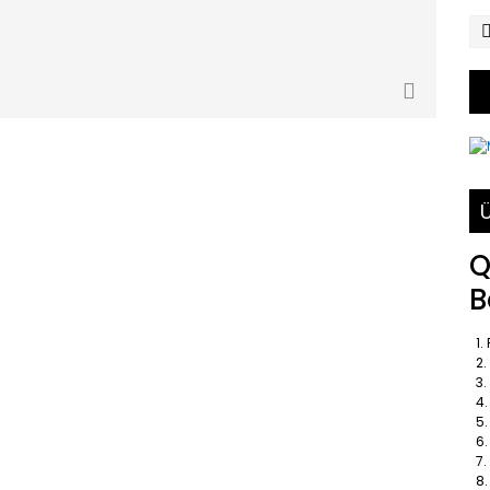
Ü
Q
B
1. 
2.
3. 
4.
5. 
6. 
7. 
8.