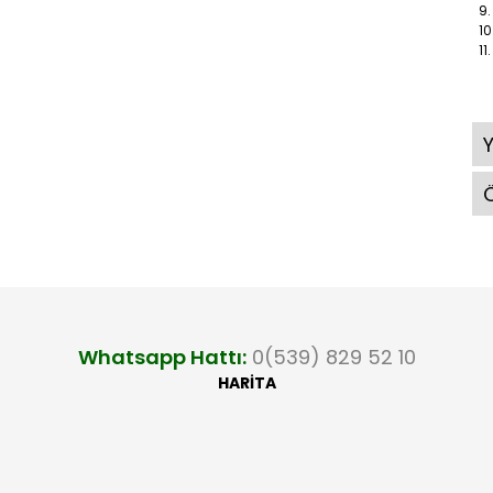
9.
10.
11.
Ö
Whatsapp Hattı:
0(539) 829 52 10
HARİTA