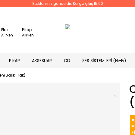
Stoklarımız günceldir. Kargo çıkış 15:00
Plak
Pikap
Alırken
Alırken
PİKAP
AKSESUAR
CD
SES SİSTEMLERİ (Hi-Fi)
eni Baskı Plak)
(
⭐
⭐
F