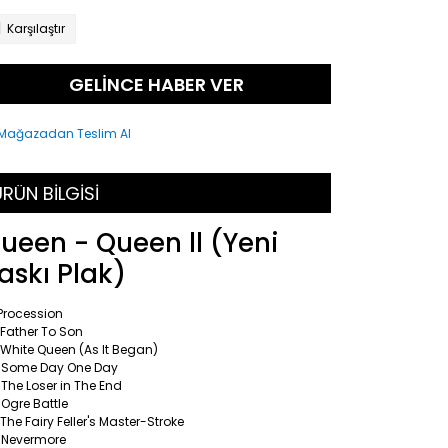
Karşılaştır
GELİNCE HABER VER
RÜN BİLGİSİ
ueen - Queen ll (Yeni
askı Plak)
Procession
 Father To Son
White Queen (As It Began)
 Some Day One Day
The Loser in The End
Ogre Battle
The Fairy Feller's Master-Stroke
 Nevermore