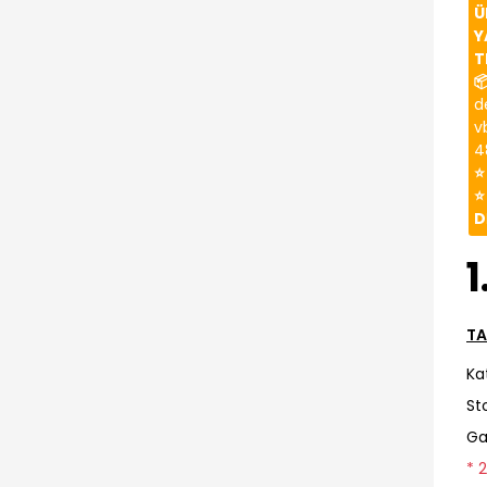
Ü
Y
T

d
v
4
⭐
⭐
D
1
TA
Ka
St
Ga
* 