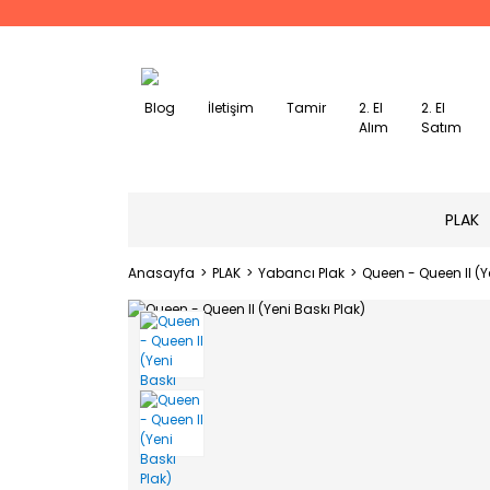
Blog
İletişim
Tamir
2. El
2. El
Alım
Satım
PLAK
Anasayfa
PLAK
Yabancı Plak
Queen - Queen ll (Y