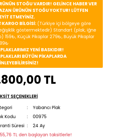
RÜNÜN STOĞU VARDIR! GELİNCE HABER VER
AZAN ÜRÜNÜN STOĞU YOKTUR! LÜTFEN
EYİT ETMEYİNİZ.
 KARGO BİLGİSİ:
(Türkiye içi bölgeye göre
eğişiklik göstermektedir) Standart (plak, iğne
b) 159₺, Küçük Pikaplar 279₺, Büyük Pikaplar
89₺
️ PLAKLARIMIZ YENİ BASKIDIR!
️ PLAKLARI BÜTÜN PİKAPLARDA
İNLEYEBİLİRSİNİZ!
.800,00 TL
KSİT SEÇENEKLERİ
tegori
Yabancı Plak
ok Kodu
00975
ranti Süresi
24 Ay
255,76 TL den başlayan taksitlerle!