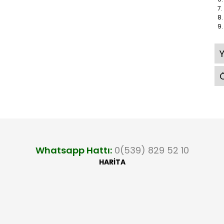
7.
8.
9. 
Ö
Whatsapp Hattı:
0(539) 829 52 10
HARİTA