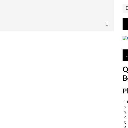
Ü
Q
B
P
1.
2. 
3. 
4.
5.
6. 