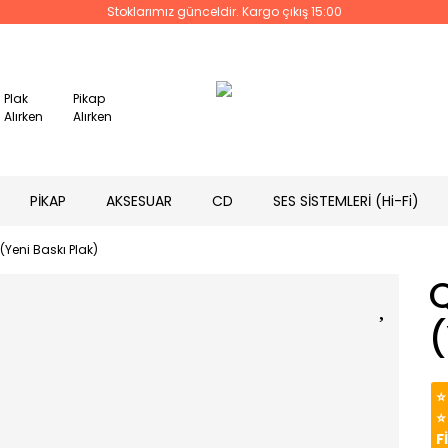
Stoklarımız günceldir. Kargo çıkış 15:00
Plak
Pikap
Alırken
Alırken
PİKAP
AKSESUAR
CD
SES SİSTEMLERİ (Hi-Fi)
Yeni Baskı Plak)
(
⭐
⭐
F