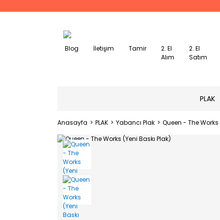
Blog
İletişim
Tamir
2. El
2. El
Alım
Satım
PLAK
Anasayfa
PLAK
Yabancı Plak
Queen - The Works (