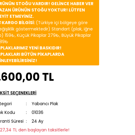
RÜNÜN STOĞU VARDIR! GELİNCE HABER VER
AZAN ÜRÜNÜN STOĞU YOKTUR! LÜTFEN
EYİT ETMEYİNİZ.
 KARGO BİLGİSİ:
(Türkiye içi bölgeye göre
eğişiklik göstermektedir) Standart (plak, iğne
b) 159₺, Küçük Pikaplar 279₺, Büyük Pikaplar
89₺
️ PLAKLARIMIZ YENİ BASKIDIR!
️ PLAKLARI BÜTÜN PİKAPLARDA
İNLEYEBİLİRSİNİZ!
.600,00 TL
KSİT SEÇENEKLERİ
tegori
Yabancı Plak
ok Kodu
01036
ranti Süresi
24 Ay
227,34 TL den başlayan taksitlerle!