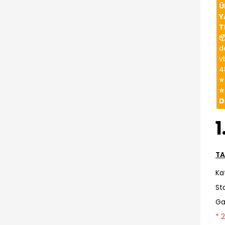
Ü
Y
T

d
v
4
⭐
⭐
D
1
TA
Ka
St
Ga
* 