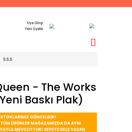
Üye Girişi
Yeni Üyelik
S.S.S
Queen - The Works
Yeni Baskı Plak)
️ STOKLARIMIZ GÜNCELDİR!
️ TÜM ÜRÜNLER MAĞAZAMIZDA DA AYNI
İYATLA MEVCUTTUR! SEPETE EKLE YAZAN