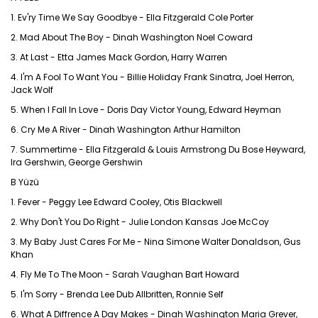
1. Ev'ry Time We Say Goodbye - Ella Fitzgerald Cole Porter
2. Mad About The Boy - Dinah Washington Noel Coward
3. At Last - Etta James Mack Gordon, Harry Warren
4. I'm A Fool To Want You - Billie Holiday Frank Sinatra, Joel Herron,
Jack Wolf
5. When I Fall In Love - Doris Day Victor Young, Edward Heyman
6. Cry Me A River - Dinah Washington Arthur Hamilton
7. Summertime - Ella Fitzgerald & Louis Armstrong Du Bose Heyward,
Ira Gershwin, George Gershwin
B Yüzü
1. Fever - Peggy Lee Edward Cooley, Otis Blackwell
2. Why Don't You Do Right - Julie London Kansas Joe McCoy
3. My Baby Just Cares For Me - Nina Simone Walter Donaldson, Gus
Khan
4. Fly Me To The Moon - Sarah Vaughan Bart Howard
5. I'm Sorry - Brenda Lee Dub Allbritten, Ronnie Self
6. What A Diffrence A Day Makes - Dinah Washington Maria Grever,