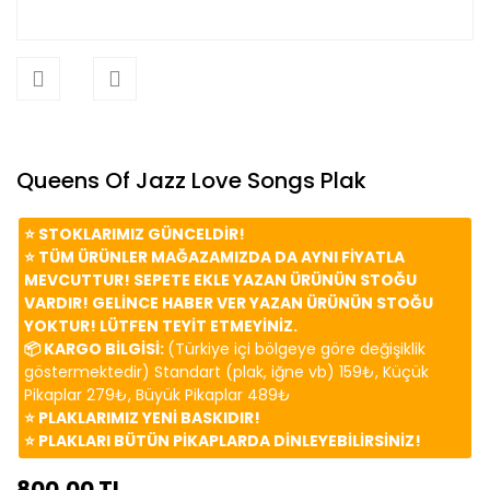
Queens Of Jazz Love Songs Plak
⭐️ STOKLARIMIZ GÜNCELDİR!
⭐️ TÜM ÜRÜNLER MAĞAZAMIZDA DA AYNI FİYATLA
MEVCUTTUR! SEPETE EKLE YAZAN ÜRÜNÜN STOĞU
VARDIR! GELİNCE HABER VER YAZAN ÜRÜNÜN STOĞU
YOKTUR! LÜTFEN TEYİT ETMEYİNİZ.
📦 KARGO BİLGİSİ:
(Türkiye içi bölgeye göre değişiklik
göstermektedir) Standart (plak, iğne vb) 159₺, Küçük
Pikaplar 279₺, Büyük Pikaplar 489₺
⭐️ PLAKLARIMIZ YENİ BASKIDIR!
⭐️ PLAKLARI BÜTÜN PİKAPLARDA DİNLEYEBİLİRSİNİZ!
800,00 TL