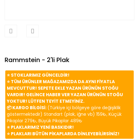
Rammstein - 2'li Plak
⭐️ STOKLARIMIZ GÜNCELDİR!
⭐️ TÜM ÜRÜNLER MAĞAZAMIZDA DA AYNI FİYATLA
MEVCUTTUR! SEPETE EKLE YAZAN ÜRÜNÜN STOĞU
VARDIR! GELİNCE HABER VER YAZAN ÜRÜNÜN STOĞU
YOKTUR! LÜTFEN TEYİT ETMEYİNİZ.
📦 KARGO BİLGİSİ:
(Türkiye içi bölgeye göre değişiklik
göstermektedir) Standart (plak, iğne vb) 159₺, Küçük
Pikaplar 279₺, Büyük Pikaplar 489₺
⭐️ PLAKLARIMIZ YENİ BASKIDIR!
⭐️ PLAKLARI BÜTÜN PİKAPLARDA DİNLEYEBİLİRSİNİZ!