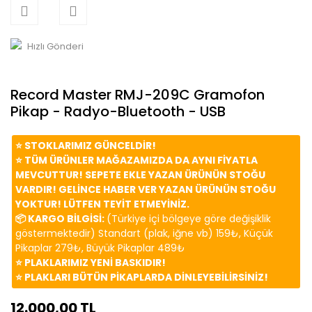
Hızlı Gönderi
Record Master RMJ-209C Gramofon
Pikap - Radyo-Bluetooth - USB
⭐️ STOKLARIMIZ GÜNCELDİR!
⭐️ TÜM ÜRÜNLER MAĞAZAMIZDA DA AYNI FİYATLA
MEVCUTTUR! SEPETE EKLE YAZAN ÜRÜNÜN STOĞU
VARDIR! GELİNCE HABER VER YAZAN ÜRÜNÜN STOĞU
YOKTUR! LÜTFEN TEYİT ETMEYİNİZ.
📦 KARGO BİLGİSİ:
(Türkiye içi bölgeye göre değişiklik
göstermektedir) Standart (plak, iğne vb) 159₺, Küçük
Pikaplar 279₺, Büyük Pikaplar 489₺
⭐️ PLAKLARIMIZ YENİ BASKIDIR!
⭐️ PLAKLARI BÜTÜN PİKAPLARDA DİNLEYEBİLİRSİNİZ!
12.000,00 TL