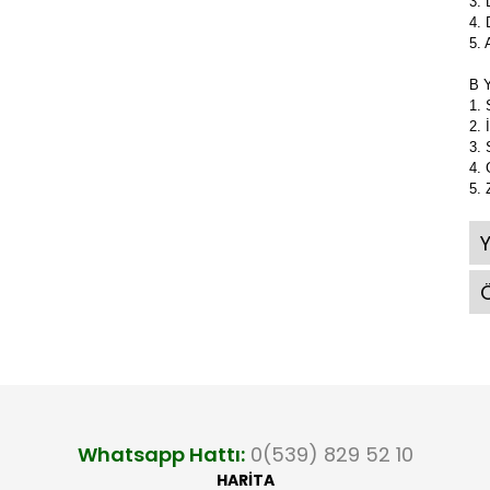
3.
4.
5.
B 
1. 
2. 
3. 
4. 
5. 
Ö
Whatsapp Hattı:
0(539) 829 52 10
HARİTA