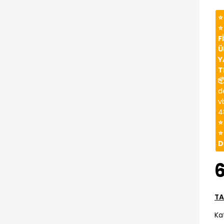
⭐
⭐
F
Ü
Y
T

d
v
4
⭐
⭐
D
TA
Ka