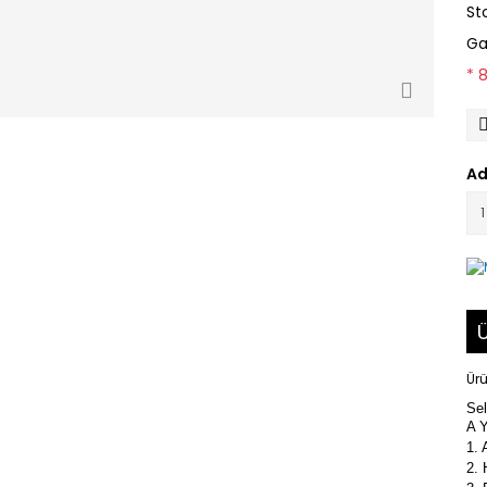
St
Ga
* 
Ad
Ü
Ürü
Sel
A 
1. 
2. 