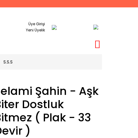
Üye Girişi
Yeni Üyelik
S.S.S
elami Şahin - Aşk
iter Dostluk
itmez ( Plak - 33
evir )