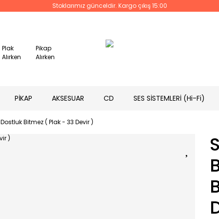
Stoklarımız günceldir. Kargo çıkış 15:00
Plak
Pikap
Alırken
Alırken
PİKAP
AKSESUAR
CD
SES SİSTEMLERİ (Hi-Fi)
Dostluk Bitmez ( Plak - 33 Devir )
S
B
B
D