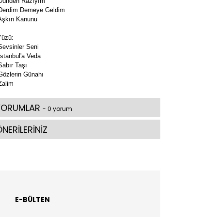
 Dünden Razıyım
 Derdim Demeye Geldim
 Aşkın Kanunu
Yüzü:
Sevsinler Seni
İstanbul'a Veda
Sabır Taşı
Gözlerin Günahı
Zalim
YORUMLAR
- 0 yorum
NERİLERİNİZ
E-BÜLTEN