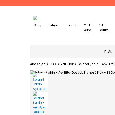
Blog
İletişim
Tamir
2. El
2. El
Alım
Satım
PLAK
Anasayfa
PLAK
Yerli Plak
Selami Şahin - Aşk Biter 