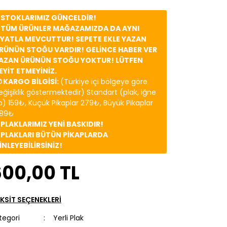
️ STOKLARIMIZ GÜNCELDİR!
️ TÜM ÜRÜNLER MAĞAZAMIZDA DA AYNI
İYATLA MEVCUTTUR! SEPETE EKLE YAZAN
RÜNÜN STOĞU VARDIR! GELİNCE HABER VER
AZAN ÜRÜNÜN STOĞU YOKTUR! LÜTFEN
EYİT ETMEYİNİZ.
 KARGO BİLGİSİ:
(Türkiye içi bölgeye göre
eğişiklik göstermektedir) Standart (plak, iğne
b) 159₺, Küçük Pikaplar 279₺, Büyük Pikaplar
89₺
️ PLAKLARIMIZ YENİ BASKIDIR!
️ PLAKLARI BÜTÜN PİKAPLARDA
İNLEYEBİLİRSİNİZ!
600,00 TL
KSİT SEÇENEKLERİ
tegori
Yerli Plak