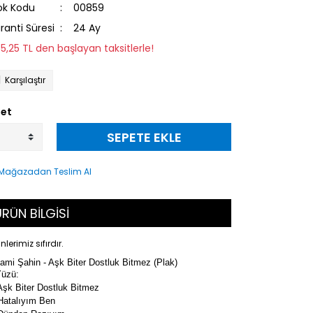
ok Kodu
00859
ranti Süresi
24 Ay
85,25 TL den başlayan taksitlerle!
Karşılaştır
et
SEPETE EKLE
RÜN BİLGİSİ
nlerimiz sıfırdır.
ami Şahin - Aşk Biter Dostluk Bitmez (Plak)
Yüzü:
Aşk Biter Dostluk Bitmez
Hatalıyım Ben