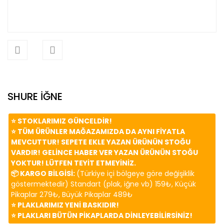
SHURE İĞNE
⭐️ STOKLARIMIZ GÜNCELDİR!
⭐️ TÜM ÜRÜNLER MAĞAZAMIZDA DA AYNI FİYATLA
MEVCUTTUR! SEPETE EKLE YAZAN ÜRÜNÜN STOĞU
VARDIR! GELİNCE HABER VER YAZAN ÜRÜNÜN STOĞU
YOKTUR! LÜTFEN TEYİT ETMEYİNİZ.
📦 KARGO BİLGİSİ:
(Türkiye içi bölgeye göre değişiklik
göstermektedir) Standart (plak, iğne vb) 159₺, Küçük
Pikaplar 279₺, Büyük Pikaplar 489₺
⭐️ PLAKLARIMIZ YENİ BASKIDIR!
⭐️ PLAKLARI BÜTÜN PİKAPLARDA DİNLEYEBİLİRSİNİZ!