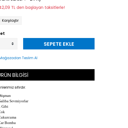
142,09 TL den başlayan taksitlerle!
Karşılaştır
et
SEPETE EKLE
RÜN BİLGİSİ
nlerimiz sıfırdır.
Düşman
Galiba Sevmiyorlar
İt Gibi
Çok
Çukurcuma
Çar Bomba