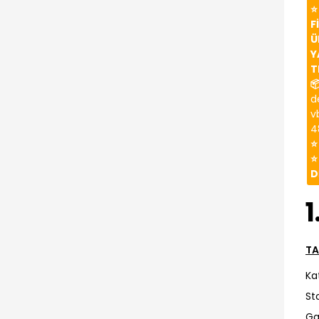
⭐
F
Ü
Y
T

d
v
4
⭐
⭐
D
1
TA
Ka
St
Ga