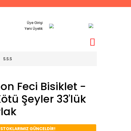
Üye Girişi
Yeni Üyelik
S.S.S
on Feci Bisiklet -
ötü Şeyler 33'lük
lak
️ STOKLARIMIZ GÜNCELDİR!