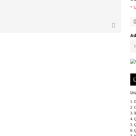
* 
Ad
Ü
Ürü
1. 
2. 
3. 
4. 
5. 
6. 