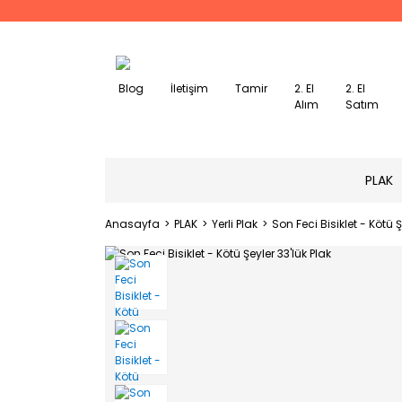
Blog
İletişim
Tamir
2. El
2. El
Alım
Satım
PLAK
Anasayfa
PLAK
Yerli Plak
Son Feci Bisiklet - Kötü Ş