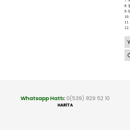
7. 
8. 
9. 
10.
11.
12.
Ö
Whatsapp Hattı:
0(539) 829 52 10
HARİTA