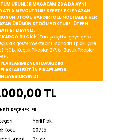
️ TÜM ÜRÜNLER MAĞAZAMIZDA DA AYNI
İYATLA MEVCUTTUR! SEPETE EKLE YAZAN
RÜNÜN STOĞU VARDIR! GELİNCE HABER VER
AZAN ÜRÜNÜN STOĞU YOKTUR! LÜTFEN
EYİT ETMEYİNİZ.
 KARGO BİLGİSİ:
(Türkiye içi bölgeye göre
eğişiklik göstermektedir) Standart (plak, iğne
b) 159₺, Küçük Pikaplar 279₺, Büyük Pikaplar
89₺
️ PLAKLARIMIZ YENİ BASKIDIR!
️ PLAKLARI BÜTÜN PİKAPLARDA
İNLEYEBİLİRSİNİZ!
.000,00 TL
KSİT SEÇENEKLERİ
tegori
Yerli Plak
ok Kodu
00735
ranti Süresi
24 Ay