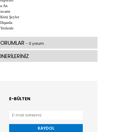
Müptezel
Şu An
Encami
 Kötü Şeyler
 Dışarda
 Yerlerde
YORUMLAR
- 0 yorum
NERİLERİNİZ
E-BÜLTEN
KAYDOL