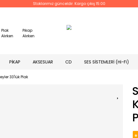
Stoklarımız günceldir. Kargo çıkış 15:00
Plak
Pikap
Alırken
Alırken
PİKAP
AKSESUAR
CD
SES SİSTEMLERİ (Hi-Fi)
eyler 33'lük Plak
S
K
P
⭐