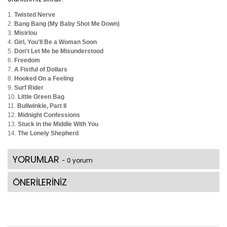
Twisted Nerve
Bang Bang (My Baby Shot Me Down)
Misirlou
Girl, You'll Be a Woman Soon
Don't Let Me be Misunderstood
Freedom
A Fistful of Dollars
Hooked On a Feeling
Surf Rider
Little Green Bag
Bullwinkle, Part II
Midnight Confessions
Stuck in the Middle With You
The Lonely Shepherd
YORUMLAR
- 0 yorum
ÖNERİLERİNİZ