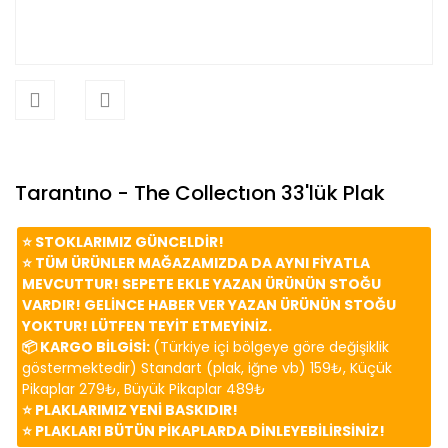
Tarantıno - The Collectıon 33'lük Plak
⭐️ STOKLARIMIZ GÜNCELDİR!
⭐️ TÜM ÜRÜNLER MAĞAZAMIZDA DA AYNI FİYATLA
MEVCUTTUR! SEPETE EKLE YAZAN ÜRÜNÜN STOĞU
VARDIR! GELİNCE HABER VER YAZAN ÜRÜNÜN STOĞU
YOKTUR! LÜTFEN TEYİT ETMEYİNİZ.
📦 KARGO BİLGİSİ:
(Türkiye içi bölgeye göre değişiklik
göstermektedir) Standart (plak, iğne vb) 159₺, Küçük
Pikaplar 279₺, Büyük Pikaplar 489₺
⭐️ PLAKLARIMIZ YENİ BASKIDIR!
⭐️ PLAKLARI BÜTÜN PİKAPLARDA DİNLEYEBİLİRSİNİZ!