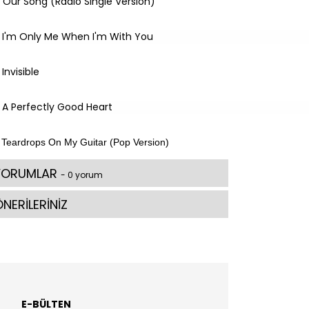
Our Song (Radio Single Version)
I'm Only Me When I'm With You
Invisible
A Perfectly Good Heart
Teardrops On My Guitar (Pop Version)
YORUMLAR
- 0 yorum
NERİLERİNİZ
E-BÜLTEN