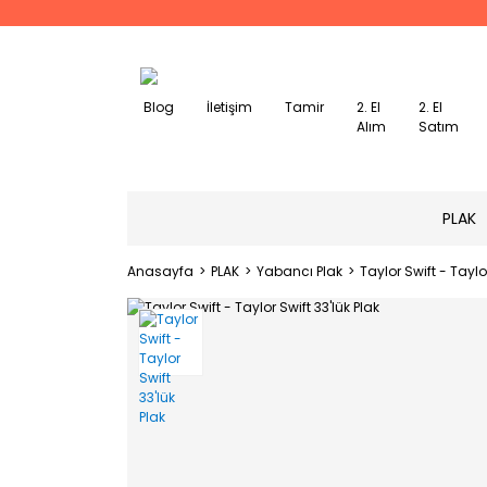
Blog
İletişim
Tamir
2. El
2. El
Alım
Satım
PLAK
Anasayfa
PLAK
Yabancı Plak
Taylor Swift - Taylor