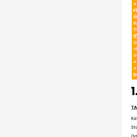
⭐
F
Ü
Y
T

d
v
4
⭐
⭐
D
1
TA
Ka
St
Ga