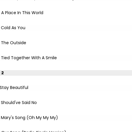
A Place In This World
Cold As You
The Outside
Tied Together With A Smile
: 2
Stay Beautiful
Should've Said No
Mary's Song (Oh My My My)