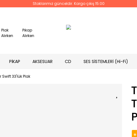
Stoklarımız günceldir. Kargo çıkış 15:00
Plak
Pikap
Alırken
Alırken
PİKAP
AKSESUAR
CD
SES SİSTEMLERİ (Hi-Fi)
 Swift 33'lük Plak
T
T
P
⭐