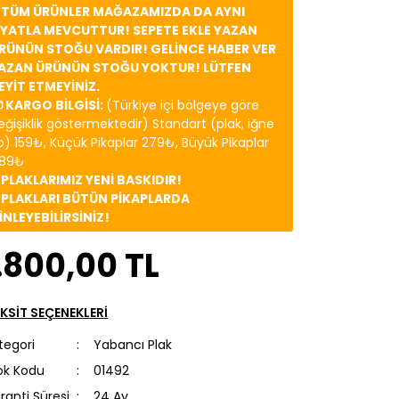
️ TÜM ÜRÜNLER MAĞAZAMIZDA DA AYNI
İYATLA MEVCUTTUR! SEPETE EKLE YAZAN
RÜNÜN STOĞU VARDIR! GELİNCE HABER VER
AZAN ÜRÜNÜN STOĞU YOKTUR! LÜTFEN
EYİT ETMEYİNİZ.
 KARGO BİLGİSİ:
(Türkiye içi bölgeye göre
eğişiklik göstermektedir) Standart (plak, iğne
b) 159₺, Küçük Pikaplar 279₺, Büyük Pikaplar
89₺
️ PLAKLARIMIZ YENİ BASKIDIR!
️ PLAKLARI BÜTÜN PİKAPLARDA
İNLEYEBİLİRSİNİZ!
.800,00 TL
KSİT SEÇENEKLERİ
tegori
Yabancı Plak
ok Kodu
01492
ranti Süresi
24 Ay