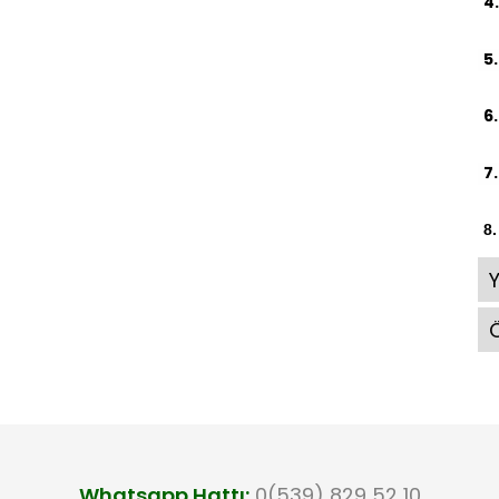
4.
5.
6.
7.
8.
Ö
Whatsapp Hattı:
0(539) 829 52 10