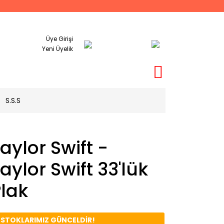
Üye Girişi
Yeni Üyelik
S.S.S
aylor Swift -
aylor Swift 33'lük
lak
️ STOKLARIMIZ GÜNCELDİR!