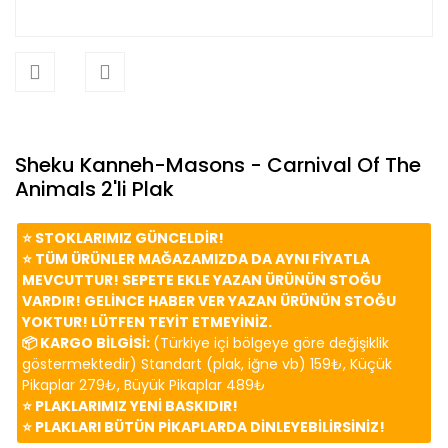
Sheku Kanneh-Masons - Carnival Of The
Animals 2'li Plak
⭐️ STOKLARIMIZ GÜNCELDİR!
⭐️ TÜM ÜRÜNLER MAĞAZAMIZDA DA AYNI FİYATLA
MEVCUTTUR! SEPETE EKLE YAZAN ÜRÜNÜN STOĞU
VARDIR! GELİNCE HABER VER YAZAN ÜRÜNÜN STOĞU
YOKTUR! LÜTFEN TEYİT ETMEYİNİZ.
📦 KARGO BİLGİSİ:
(Türkiye içi bölgeye göre değişiklik
göstermektedir) Standart (plak, iğne vb) 159₺, Küçük
Pikaplar 279₺, Büyük Pikaplar 489₺
⭐️ PLAKLARIMIZ YENİ BASKIDIR!
⭐️ PLAKLARI BÜTÜN PİKAPLARDA DİNLEYEBİLİRSİNİZ!