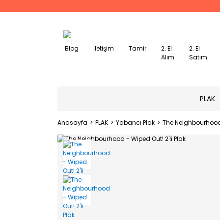
Blog
İletişim
Tamir
2. El
2. El
Alım
Satım
PLAK
Anasayfa
PLAK
Yabancı Plak
The Neighbourhood -