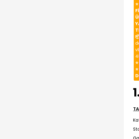
⭐
F
Ü
Y
T

d
v
4
⭐
⭐
D
1
TA
Ka
St
Ga