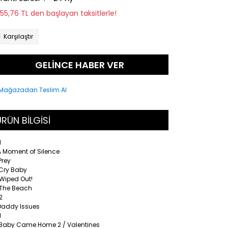
255,76 TL den başlayan taksitlerle!
Karşılaştır
GELİNCE HABER VER
RÜN BİLGİSİ
1
A Moment of Silence
Prey
 Cry Baby
 Wiped Out!
 The Beach
 2
 Daddy Issues
1
 Baby Came Home 2 / Valentines