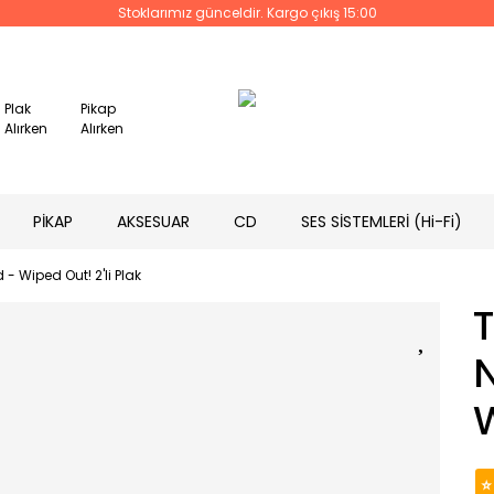
Stoklarımız günceldir. Kargo çıkış 15:00
Plak
Pikap
Alırken
Alırken
PİKAP
AKSESUAR
CD
SES SİSTEMLERİ (Hi-Fi)
 Wiped Out! 2'li Plak
W
⭐