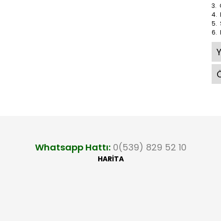
3. 
4. 
5. 
6. 
Ö
Whatsapp Hattı:
0(539) 829 52 10
HARİTA