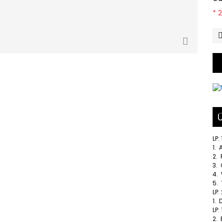
* 
Ü
LP: 
1. 
2. 
3.
4.
5.
LP:
1.
LP: 
2.