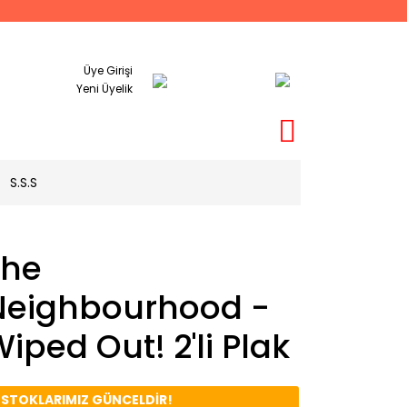
Üye Girişi
Yeni Üyelik
S.S.S
The
Neighbourhood -
iped Out! 2'li Plak
️ STOKLARIMIZ GÜNCELDİR!