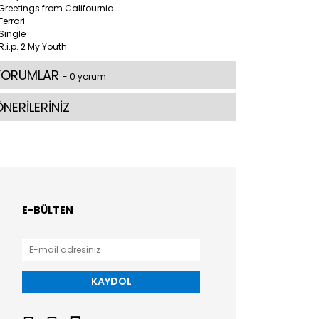
Greetings from Califournia
Ferrari
Single
R.i.p. 2 My Youth
YORUMLAR
- 0 yorum
NERİLERİNİZ
E-BÜLTEN
KAYDOL