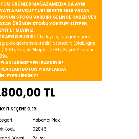
️ TÜM ÜRÜNLER MAĞAZAMIZDA DA AYNI
İYATLA MEVCUTTUR! SEPETE EKLE YAZAN
RÜNÜN STOĞU VARDIR! GELİNCE HABER VER
AZAN ÜRÜNÜN STOĞU YOKTUR! LÜTFEN
EYİT ETMEYİNİZ.
 KARGO BİLGİSİ:
(Türkiye içi bölgeye göre
eğişiklik göstermektedir) Standart (plak, iğne
b) 159₺, Küçük Pikaplar 279₺, Büyük Pikaplar
89₺
️ PLAKLARIMIZ YENİ BASKIDIR!
️ PLAKLARI BÜTÜN PİKAPLARDA
İNLEYEBİLİRSİNİZ!
.800,00 TL
KSİT SEÇENEKLERİ
tegori
Yabancı Plak
ok Kodu
02846
ranti Süresi
24 Ay