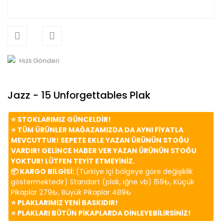
Hızlı Gönderi
Jazz - 15 Unforgettables Plak
⭐️ STOKLARIMIZ GÜNCELDİR!
⭐️ TÜM ÜRÜNLER MAĞAZAMIZDA DA AYNI FİYATLA
MEVCUTTUR! SEPETE EKLE YAZAN ÜRÜNÜN STOĞU
VARDIR! GELİNCE HABER VER YAZAN ÜRÜNÜN STOĞU
YOKTUR! LÜTFEN TEYİT ETMEYİNİZ.
📦 KARGO BİLGİSİ:
(Türkiye içi bölgeye göre değişiklik
göstermektedir) Standart (plak, iğne vb) 159₺, Küçük
Pikaplar 279₺, Büyük Pikaplar 489₺
⭐️ PLAKLARIMIZ YENİ BASKIDIR!
⭐️ PLAKLARI BÜTÜN PİKAPLARDA DİNLEYEBİLİRSİNİZ!