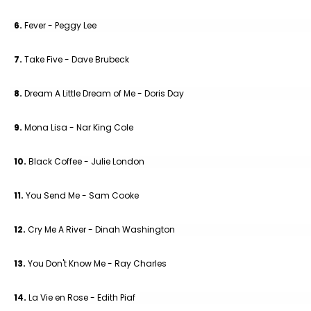
6.
Fever - Peggy Lee
7.
Take Five - Dave Brubeck
8.
Dream A Little Dream of Me - Doris Day
9.
Mona Lisa - Nar King Cole
10.
Black Coffee - Julie London
11.
You Send Me - Sam Cooke
12.
Cry Me A River - Dinah Washington
13.
You Don't Know Me - Ray Charles
14.
La Vie en Rose - Edith Piaf