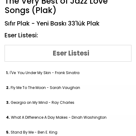
The Very Best of Jazz Love
Songs (Plak)
Sıfır Plak - Yeni Baskı 33'lük Plak
Eser Listesi:
Eser Listesi
1.
I'Ve You Under My Skin - Frank Sinatra
2.
Fly Me To The Moon - Sarah Vaughan
3.
Georgia on My Mind - Ray Charles
4.
What A Difference A Day Makes - Dinah Washington
5.
Stand By Me - Ben E. King