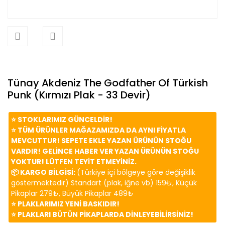
Tünay Akdeniz The Godfather Of Türkish
Punk (Kırmızı Plak - 33 Devir)
⭐️ STOKLARIMIZ GÜNCELDİR!
⭐️ TÜM ÜRÜNLER MAĞAZAMIZDA DA AYNI FİYATLA
MEVCUTTUR! SEPETE EKLE YAZAN ÜRÜNÜN STOĞU
VARDIR! GELİNCE HABER VER YAZAN ÜRÜNÜN STOĞU
YOKTUR! LÜTFEN TEYİT ETMEYİNİZ.
📦 KARGO BİLGİSİ:
(Türkiye içi bölgeye göre değişiklik
göstermektedir) Standart (plak, iğne vb) 159₺, Küçük
Pikaplar 279₺, Büyük Pikaplar 489₺
⭐️ PLAKLARIMIZ YENİ BASKIDIR!
⭐️ PLAKLARI BÜTÜN PİKAPLARDA DİNLEYEBİLİRSİNİZ!