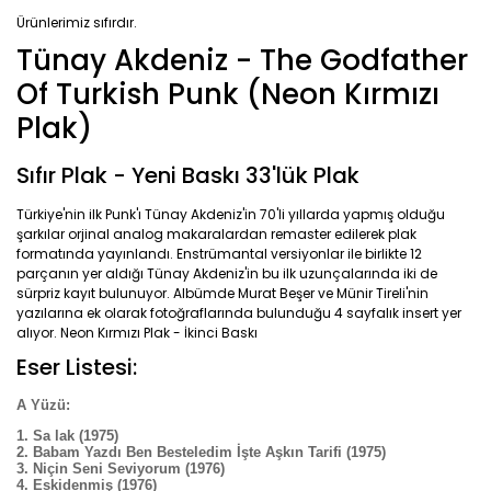
Ürünlerimiz sıfırdır.
Tünay Akdeniz - The Godfather
Of Turkish Punk (Neon Kırmızı
Plak)
Sıfır Plak - Yeni Baskı 33'lük Plak
Türkiye'nin ilk Punk'ı Tünay Akdeniz'in 70'li yıllarda yapmış olduğu
şarkılar orjinal analog makaralardan remaster edilerek plak
formatında yayınlandı. Enstrümantal versiyonlar ile birlikte 12
parçanın yer aldığı Tünay Akdeniz'in bu ilk uzunçalarında iki de
sürpriz kayıt bulunuyor. Albümde Murat Beşer ve Münir Tireli'nin
yazılarına ek olarak fotoğraflarında bulunduğu 4 sayfalık insert yer
alıyor. Neon Kırmızı Plak - İkinci Baskı
Eser Listesi:
A Yüzü:
Sa lak (1975)
Babam Yazdı Ben Besteledim İşte Aşkın Tarifi (1975)
Niçin Seni Seviyorum (1976)
Eskidenmiş (1976)