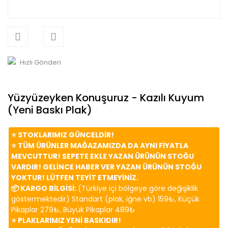
Hızlı Gönderi
Yüzyüzeyken Konuşuruz - Kazılı Kuyum
(Yeni Baskı Plak)
⭐️ STOKLARIMIZ GÜNCELDİR!
⭐️ TÜM ÜRÜNLER MAĞAZAMIZDA DA AYNI FİYATLA
MEVCUTTUR! SEPETE EKLE YAZAN ÜRÜNÜN STOĞU
VARDIR! GELİNCE HABER VER YAZAN ÜRÜNÜN STOĞU
YOKTUR! LÜTFEN TEYİT ETMEYİNİZ.
📦 KARGO BİLGİSİ:
(Türkiye içi bölgeye göre değişiklik
göstermektedir) Standart (plak, iğne vb) 159₺, Küçük
Pikaplar 279₺, Büyük Pikaplar 489₺
⭐️ PLAKLARIMIZ YENİ BASKIDIR!